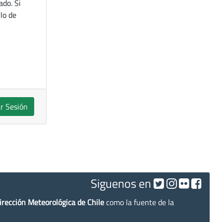
ado. Si
lo de
ar Sesión
Siguenos en
irección Meteorológica de Chile
como la fuente de la