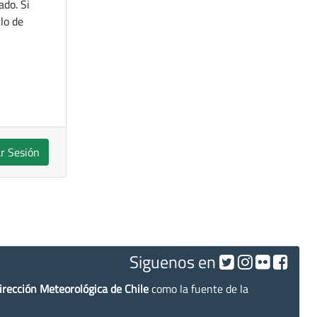
ado. Si
lo de
ar Sesión
Siguenos en
irección Meteorológica de Chile
como la fuente de la