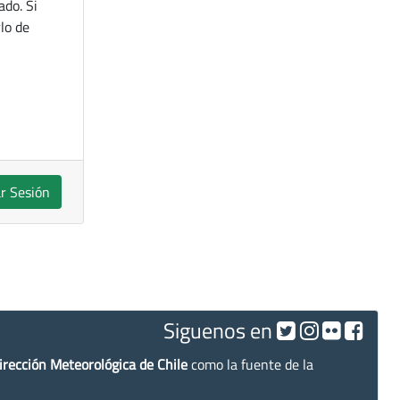
ado. Si
lo de
ar Sesión
Siguenos en
irección Meteorológica de Chile
como la fuente de la