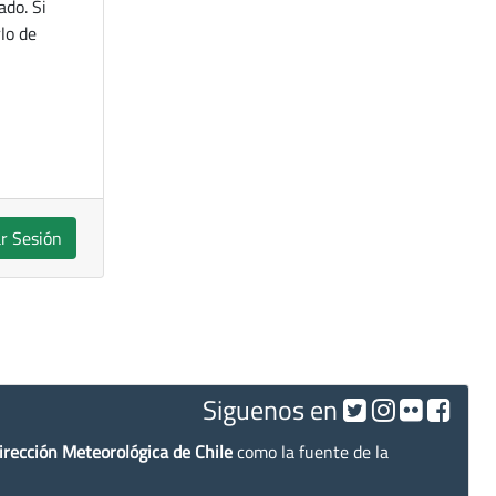
ado. Si
lo de
ar Sesión
Siguenos en
irección Meteorológica de Chile
como la fuente de la