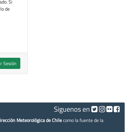
ado. Si
lo de
ar Sesión
Siguenos en
irección Meteorológica de Chile
como la fuente de la