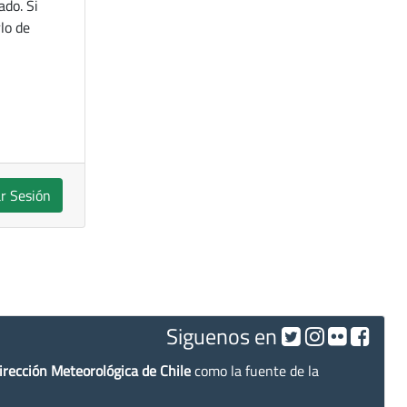
ado. Si
lo de
ar Sesión
Siguenos en
irección Meteorológica de Chile
como la fuente de la