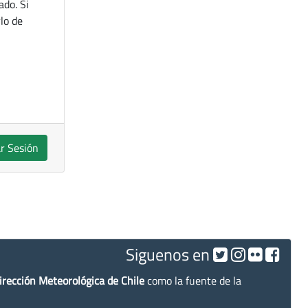
ado. Si
lo de
ar Sesión
Siguenos en
irección Meteorológica de Chile
como la fuente de la