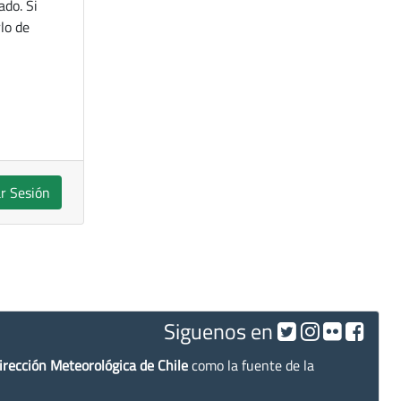
ado. Si
lo de
ar Sesión
Siguenos en
irección Meteorológica de Chile
como la fuente de la