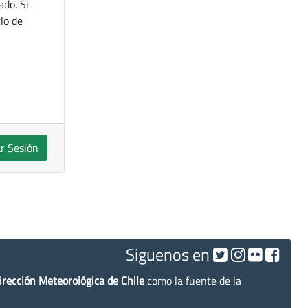
ado. Si
lo de
ar Sesión
Siguenos en
irección Meteorológica de Chile
como la fuente de la