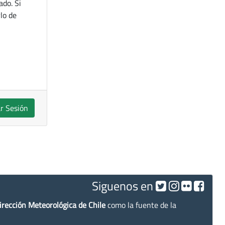
ado. Si
lo de
ar Sesión
Siguenos en
irección Meteorológica de Chile
como la fuente de la