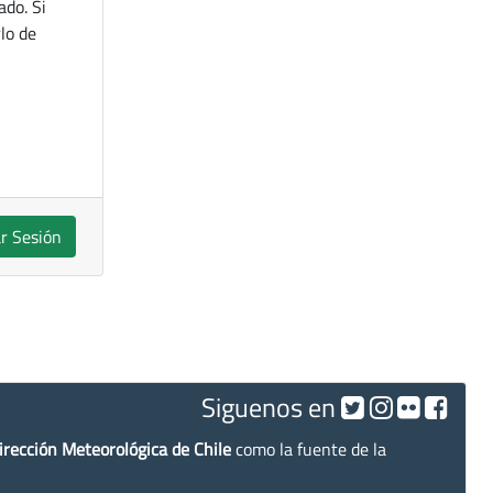
ado. Si
lo de
ar Sesión
Siguenos en
irección Meteorológica de Chile
como la fuente de la