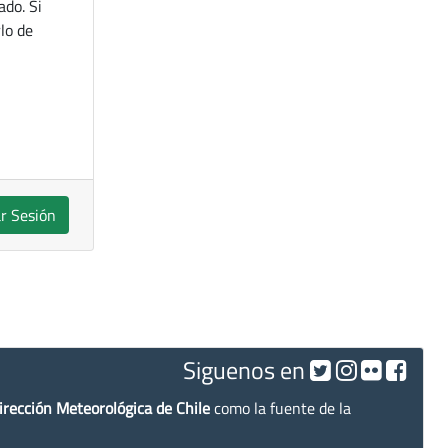
ado. Si
lo de
ar Sesión
Siguenos en
irección Meteorológica de Chile
como la fuente de la