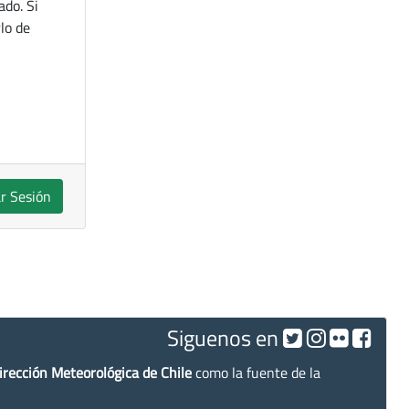
ado. Si
lo de
ar Sesión
Siguenos en
irección Meteorológica de Chile
como la fuente de la