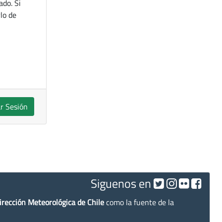
ado. Si
lo de
ar Sesión
Siguenos en
irección Meteorológica de Chile
como la fuente de la