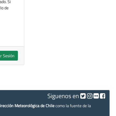
ado. Si
lo de
ar Sesión
Siguenos en
irección Meteorológica de Chile
como la fuente de la