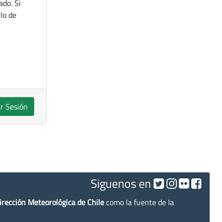
ado. Si
lo de
ar Sesión
Siguenos en
irección Meteorológica de Chile
como la fuente de la