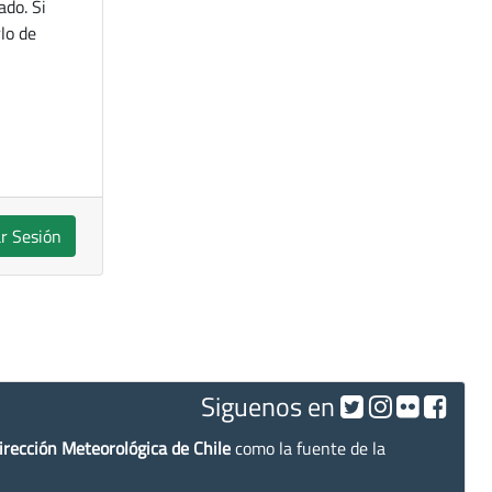
ado. Si
lo de
ar Sesión
Siguenos en
irección Meteorológica de Chile
como la fuente de la