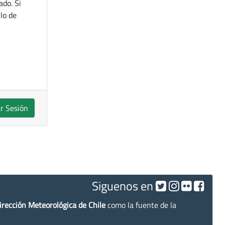
ado. Si
lo de
ar Sesión
Siguenos en
irección Meteorológica de Chile
como la fuente de la