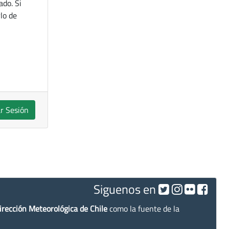
ado. Si
lo de
ar Sesión
Siguenos en
irección Meteorológica de Chile
como la fuente de la