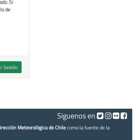
ado. Si
lo de
ar Sesión
Siguenos en
irección Meteorológica de Chile
como la fuente de la