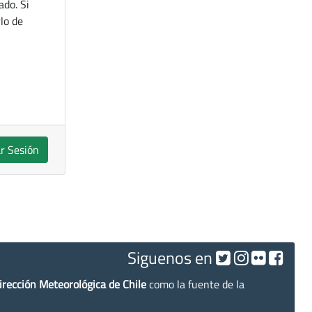
ado. Si
lo de
ar Sesión
Siguenos en
irección Meteorológica de Chile
como la fuente de la