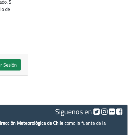
ado. Si
lo de
ar Sesión
Siguenos en
irección Meteorológica de Chile
como la fuente de la