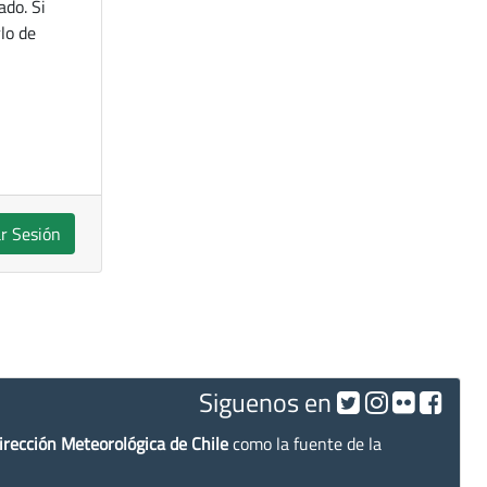
ado. Si
lo de
ar Sesión
Siguenos en
irección Meteorológica de Chile
como la fuente de la