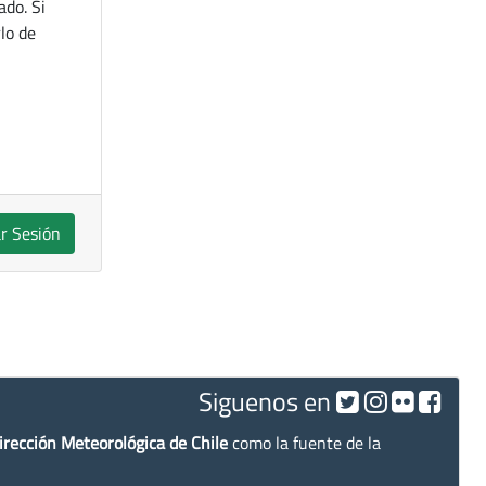
ado. Si
lo de
ar Sesión
Siguenos en
irección Meteorológica de Chile
como la fuente de la