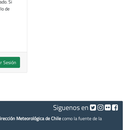
ado. Si
lo de
ar Sesión
Siguenos en
irección Meteorológica de Chile
como la fuente de la