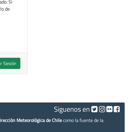
ado. Si
lo de
ar Sesión
Siguenos en
irección Meteorológica de Chile
como la fuente de la