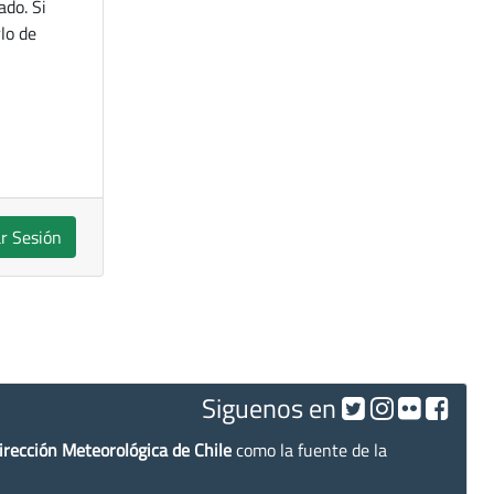
ado. Si
lo de
ar Sesión
Siguenos en
irección Meteorológica de Chile
como la fuente de la