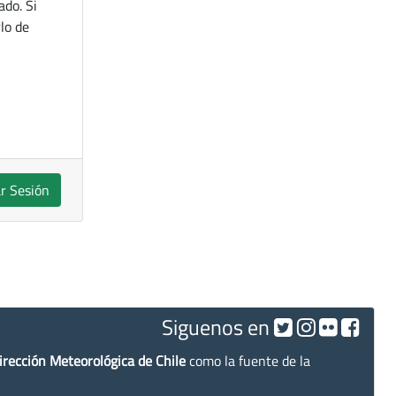
ado. Si
lo de
ar Sesión
Siguenos en
irección Meteorológica de Chile
como la fuente de la