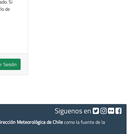
ado. Si
lo de
ar Sesión
Siguenos en
irección Meteorológica de Chile
como la fuente de la