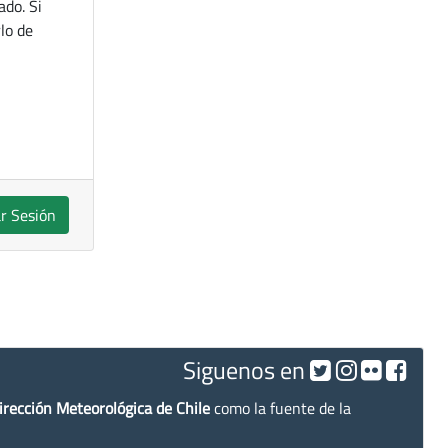
ado. Si
lo de
ar Sesión
Siguenos en
irección Meteorológica de Chile
como la fuente de la