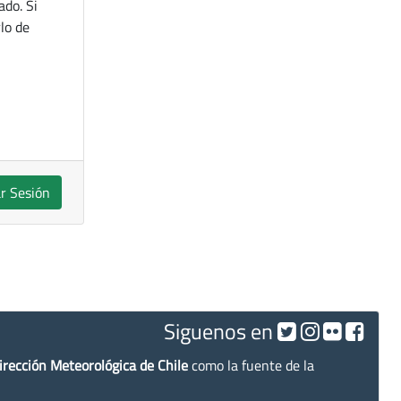
ado. Si
lo de
ar Sesión
Siguenos en
irección Meteorológica de Chile
como la fuente de la