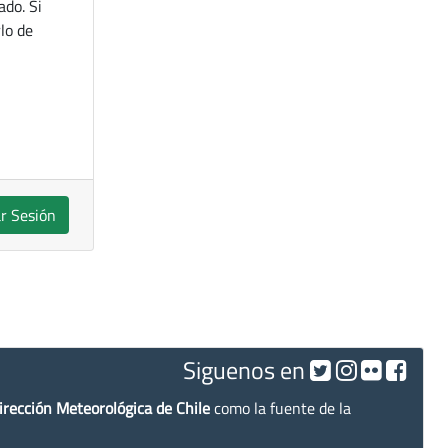
ado. Si
lo de
ar Sesión
Siguenos en
irección Meteorológica de Chile
como la fuente de la