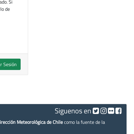
ado. Si
lo de
ar Sesión
Siguenos en
irección Meteorológica de Chile
como la fuente de la