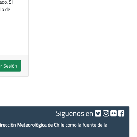
ado. Si
lo de
ar Sesión
Siguenos en
irección Meteorológica de Chile
como la fuente de la