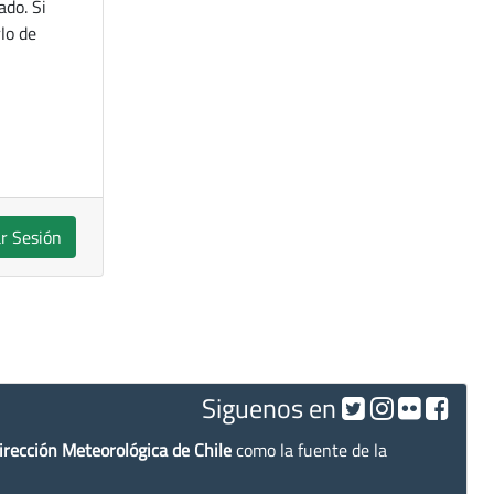
ado. Si
lo de
ar Sesión
Siguenos en
irección Meteorológica de Chile
como la fuente de la