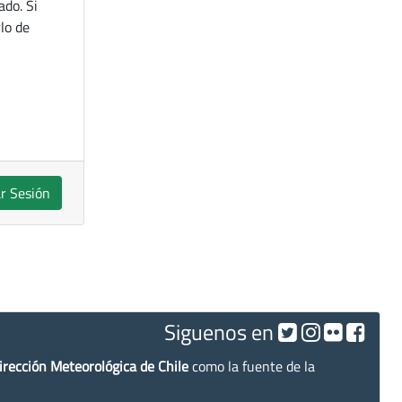
ado. Si
lo de
ar Sesión
Siguenos en
irección Meteorológica de Chile
como la fuente de la