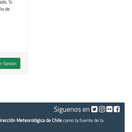
ado. Si
lo de
ar Sesión
Siguenos en
irección Meteorológica de Chile
como la fuente de la