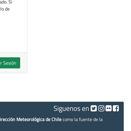
ado. Si
lo de
ar Sesión
Siguenos en
irección Meteorológica de Chile
como la fuente de la