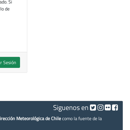
ado. Si
lo de
ar Sesión
Siguenos en
irección Meteorológica de Chile
como la fuente de la