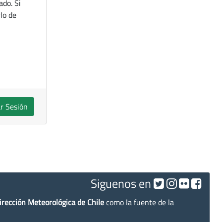
ado. Si
lo de
ar Sesión
Siguenos en
irección Meteorológica de Chile
como la fuente de la