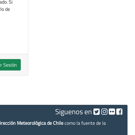
ado. Si
lo de
ar Sesión
Siguenos en
irección Meteorológica de Chile
como la fuente de la