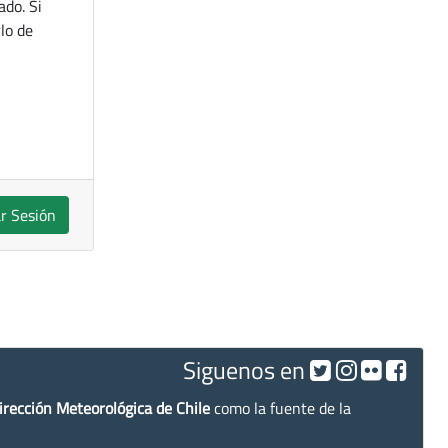
ado. Si
lo de
ar Sesión
Siguenos en
irección Meteorológica de Chile
como la fuente de la