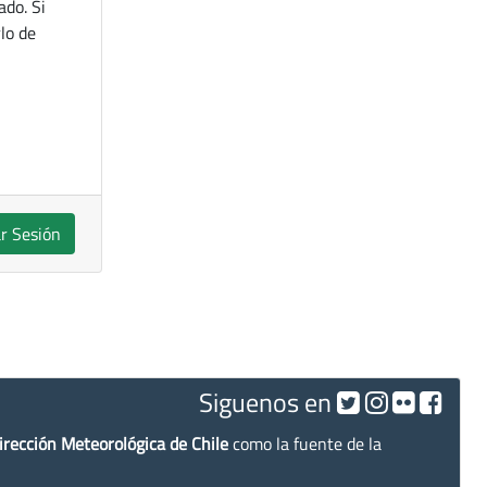
ado. Si
lo de
ar Sesión
Siguenos en
irección Meteorológica de Chile
como la fuente de la