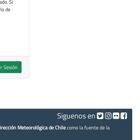
ado. Si
lo de
ar Sesión
Siguenos en
irección Meteorológica de Chile
como la fuente de la