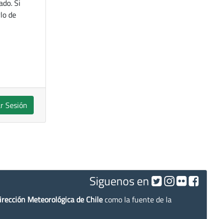
ado. Si
lo de
ar Sesión
Siguenos en
irección Meteorológica de Chile
como la fuente de la