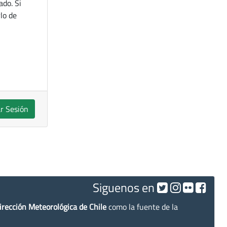
ado. Si
lo de
ar Sesión
Siguenos en
irección Meteorológica de Chile
como la fuente de la