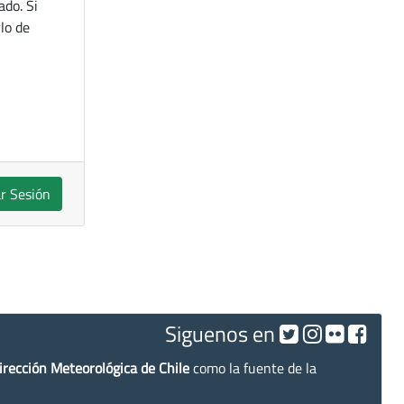
ado. Si
lo de
ar Sesión
Siguenos en
irección Meteorológica de Chile
como la fuente de la