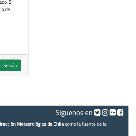
ado. Si
lo de
ar Sesión
Siguenos en
irección Meteorológica de Chile
como la fuente de la