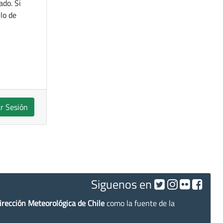
ado. Si
lo de
ar Sesión
Siguenos en
irección Meteorológica de Chile
como la fuente de la