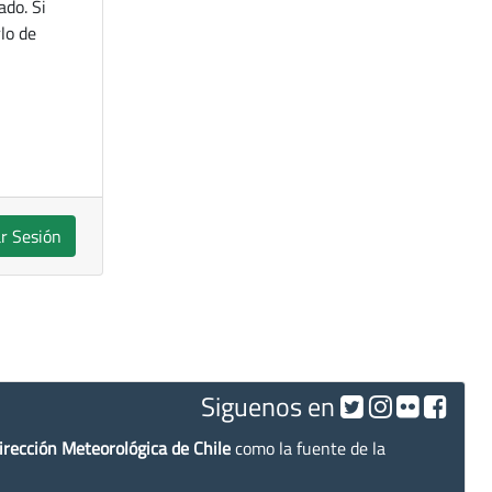
ado. Si
lo de
ar Sesión
Siguenos en
irección Meteorológica de Chile
como la fuente de la